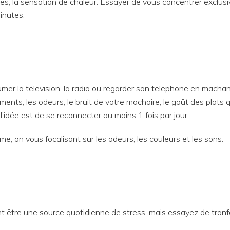
tes, la sensation de chaleur. Essayer de vous concentrer exclus
inutes.
er la television, la radio ou regarder son telephone en machant 
iments, les odeurs, le bruit de votre machoire, le goût des plat
l’idée est de se reconnecter au moins 1 fois par jour.
me, on vous focalisant sur les odeurs, les couleurs et les sons.
être une source quotidienne de stress, mais essayez de tranf