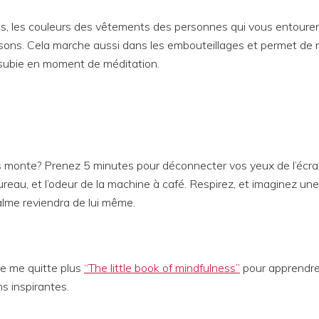
ls, les couleurs des vêtements des personnes qui vous entourent
s sons. Cela marche aussi dans les embouteillages et permet de n
 subie en moment de méditation.
s monte? Prenez 5 minutes pour déconnecter vos yeux de l’écra
reau, et l’odeur de la machine à café. Respirez, et imaginez une 
calme reviendra de lui même.
 ne me quitte plus
“The little book of mindfulness”
pour apprendre
s inspirantes.