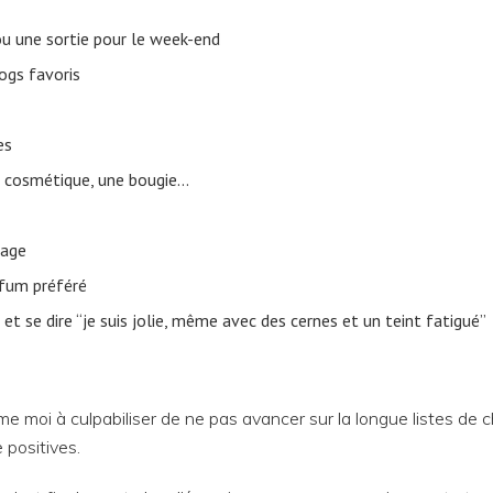
ou une sortie pour le week-end
logs favoris
es
un cosmétique, une bougie…
sage
rfum préféré
 et se dire “je suis jolie, même avec des cernes et un teint fatigué”
moi à culpabiliser de ne pas avancer sur la longue listes de 
 positives.