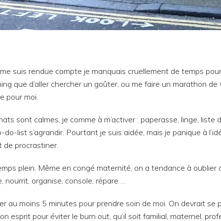
e me suis rendue compte je manquais cruellement de temps pour 
ing que d’aller chercher un goûter, ou me faire un marathon de v
e pour moi.
ats sont calmes, je comme à m’activer : paperasse, linge, list
to-do-list s’agrandir. Pourtant je suis aidée, mais je panique à l’
 de procrastiner.
temps plein. Même en congé maternité, on a tendance à oublier
, nourrit, organise, console, répare …
uver au moins 5 minutes pour prendre soin de moi. On devrait se 
n esprit pour éviter le burn out, qu’il soit familial, maternel, pro