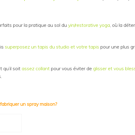
faits pour la pratique au sol du
yin/restorative yoga
, où la déte
pis
superposez un tapis du studio et votre tapis
pour une plus g
 qu’il soit
assez collant
pour vous éviter de
glisser et vous bles
s.
fabriquer un spray maison?