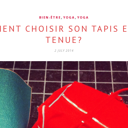
,
,
BIEN-ÊTRE
YOGA
YOGA
ENT CHOISIR SON TAPIS 
TENUE?
2 JULY 2014