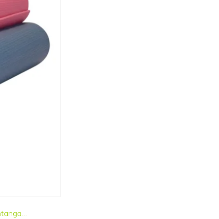
shtanga…