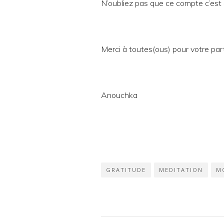
N’oubliez pas que ce compte c’est 
Merci à toutes(ous) pour votre part
Anouchka
GRATITUDE
MEDITATION
M