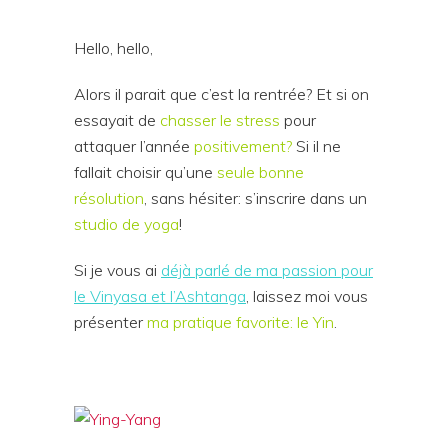
Hello, hello,
Alors il parait que c’est la rentrée? Et si on
essayait de
chasser le stress
pour
attaquer l’année
positivement?
Si il ne
fallait choisir qu’une
seule bonne
résolution
, sans hésiter: s’inscrire dans un
studio de yoga
!
Si je vous ai
déjà parlé de ma passion pour
le
Vinyasa
et l’
Ashtanga
, laissez moi vous
présenter
ma pratique favorite: le Yin
.