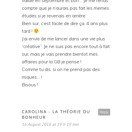
validé en septembre et bon… Je me rends
compte que je n’aurais pas fait les memes
études si je revenais en arrière.
Bien sur, c’est facile de dire ça, 4 ans plus
tard !
J’ai envie de me lancer dans une vie plus
“créative”. Je ne suis pas encore tout à fait
sur, mais je vais prendre bientot mes
affaires pour la GB je pense !
Comme tu dis, si on ne prend pas des
risques… !
Bisous !
CAROLINA - LA THÉORIE DU
Reply
BONHEUR
16 August 2016 at 19 h 19 min