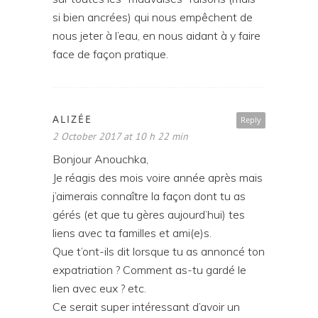
si bien ancrées) qui nous empêchent de
nous jeter à l’eau, en nous aidant à y faire
face de façon pratique.
ALIZÉE
Reply
2 October 2017 at 10 h 22 min
Bonjour Anouchka,
Je réagis des mois voire année après mais
j’aimerais connaître la façon dont tu as
gérés (et que tu gères aujourd’hui) tes
liens avec ta familles et ami(e)s.
Que t’ont-ils dit lorsque tu as annoncé ton
expatriation ? Comment as-tu gardé le
lien avec eux ? etc.
Ce serait super intéressant d’avoir un