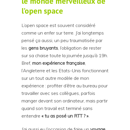
le monde merveilleux de
l
’
open space
L’open space est souvent considéré
comme un enfer sur terre. J’ai longtemps
pensé ça aussi, un peu traumatisée par
les
gens bruyants
, l’obligation de rester
sur sa chaise toute la journée jusqu’à 19h.
Bref,
mon expérience française
,
l’Angleterre et les Etats-Unis fonctionnant
sur un tout autre modèle de mon
expérience : profiter d’être au bureau pour
travailler avec ses collègues, parfois
manger devant son ordinateur, mais partir
quand son travail est terminé sans
entendre
« tu as posé un RTT ? »
.
J’ai aussi eu l’occasion de faire un
voyage