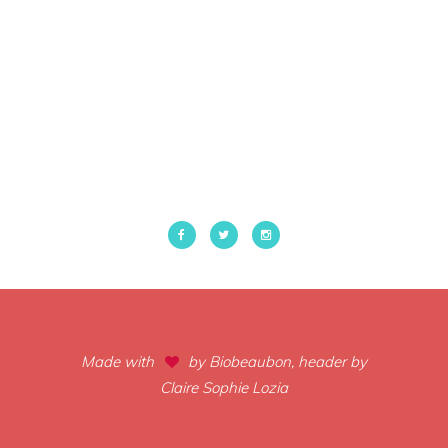
Made with
by Biobeaubon, header by
Claire Sophie Lozia