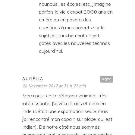
nounous, les écoles, etc. J’imagine
parfois la vie d’expat 20/30 ans en
arrière ou en posant des
questions à mes parents sur le
sujet, et franchement on est
gâtés avec les nouvelles technos
aujourd’hui.
AURÉLIA
Reply
26 November 2017 at 21 h 27 min
Merci pour cette réflexion vraiment très
intéressante. J’ai vécu 2 ans et demi en
Inde (c’était une expatriation seule, mais
j’ai rencontré mon copain sur place, qui est
Indien). De notre côté nous sommes
avons trop joué la carte du “mutualiser les