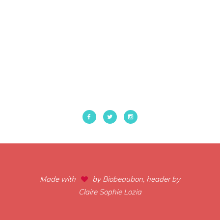
Made with
by Biobeaubon, header by
Claire Sophie Lozia