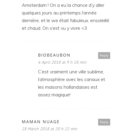
Amsterdam ! On a eu la chance d’y aller
quelques jours au printemps l’année
dernière, et le we était fabuleux, ensoleillé
et chaud. On s’est vu y vivre <3
BIOBEAUBON
Reply
6 April 2018 at 9 h 18 min
C’est vraiment une ville sublime,
l’atmosphère avec les canaux et
les maisons hollandaises est
assez magique!
MAMAN NUAGE
Reply
28 March 2018 at 20 h 22 min