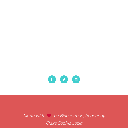
Made with
by Biobeaubon, header by
Claire Sophie Lozia