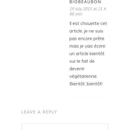
BIOBEAUBON
19 July 2013 at 21 h
00 min
Il est chouette cet
article, je ne suis
pas encore prête
mais je vais écrire
un article bientôt
sur le fait de
devenir
végétarienne.
Bientôt, bientôt!
LEAVE A REPLY