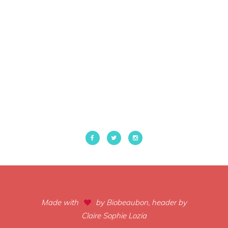
Made with
by Biobeaubon, header by
Claire Sophie Lozia