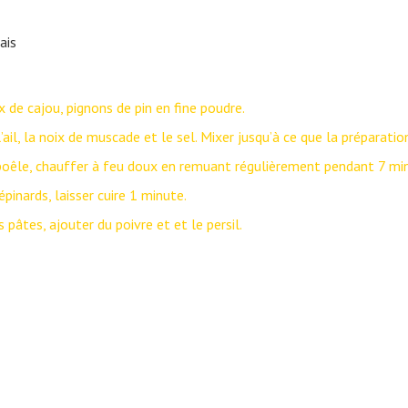
ais
x de cajou, pignons de pin en fine poudre.
, l’ail, la noix de muscade et le sel. Mixer jusqu’à ce que la préparat
 poêle, chauffer à feu doux en remuant régulièrement pendant 7 mi
pinards, laisser cuire 1 minute.
 pâtes, ajouter du poivre et et le persil.