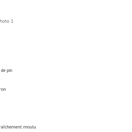
 de pin
tron
 fraîchement moulu