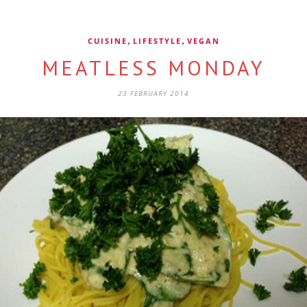
,
,
CUISINE
LIFESTYLE
VEGAN
MEATLESS MONDAY
23 FEBRUARY 2014