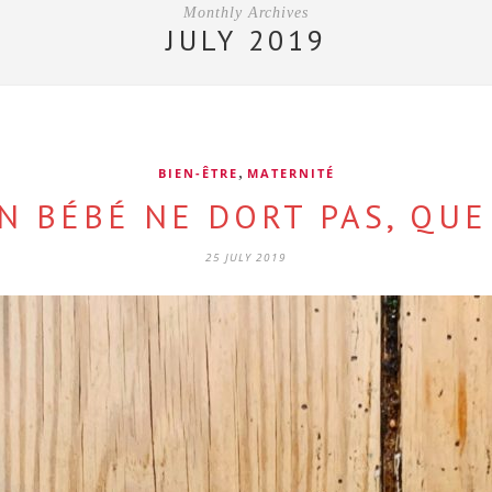
Monthly Archives
JULY 2019
,
BIEN-ÊTRE
MATERNITÉ
N BÉBÉ NE DORT PAS, QUE 
25 JULY 2019