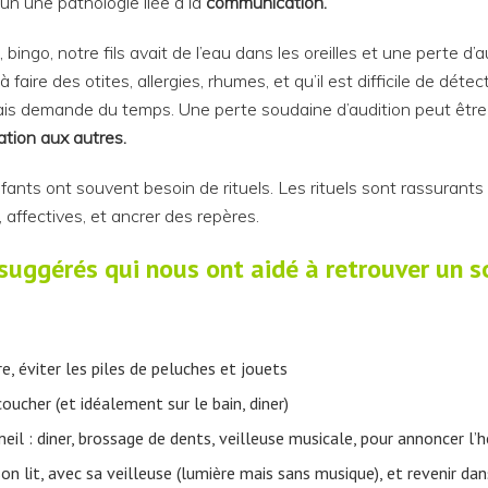
un une pathologie liée à la
communication.
bingo, notre fils avait de l’eau dans les oreilles et une perte d’
faire des otites, allergies, rhumes, et qu’il est difficile de déte
 mais demande du temps. Une perte soudaine d’audition peut être 
ation aux autres.
nfants ont souvent besoin de rituels. Les rituels sont rassurant
 affectives, et ancrer des repères.
 suggérés qui nous ont aidé à retrouver un s
 éviter les piles de peluches et jouets
coucher (et idéalement sur le bain, diner)
il : diner, brossage de dents, veilleuse musicale, pour annoncer l’he
son lit, avec sa veilleuse (lumière mais sans musique), et revenir d