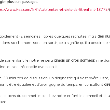
égier plusieurs passages.
ps://www.ikea.com/fr/fr/cat/tentes-et-ciels-de-lit-enfant-18775/
rapidement (2 semaines), après quelques rechutes, mais
des nu
 dans sa chambre, sans en sortir, cela signifie qu’il a besoin d
 de son enfant, le notre ne sera
jamais un gros dormeur,
il ne do
ne, et s’est réconcilié avec son lit.
 30 minutes de discussion, un diagnostic qui s’est avéré juste, 
ssion d’être épaulée et d’avoir gagné du temps, en consultant
dir
il des coachs du sommeil, mais chez notre enfant le sommeil étai
ier.