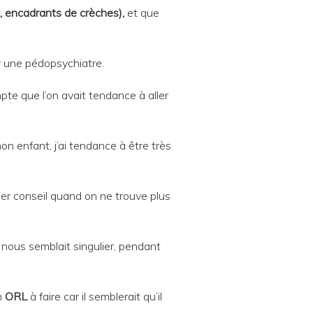
, encadrants de crèches),
et que
 une pédopsychiatre.
te que l’on avait tendance à aller
n enfant, j’ai tendance à être très
nder conseil quand on ne trouve plus
i nous semblait singulier, pendant
an
ORL
à faire car il semblerait qu’il