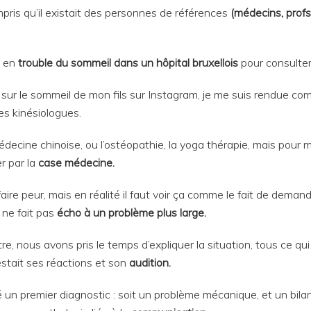
mpris qu’il existait des personnes de références
(médecins, profs
 en
trouble du sommeil dans un hôpital bruxellois
pour consulter
ur le sommeil de mon fils sur Instagram, je me suis rendue comp
es kinésiologues.
ecine chinoise, ou l’ostéopathie, la yoga thérapie, mais pour mo
r par la
case médecine.
aire peur, mais en réalité il faut voir ça comme le fait de dema
 ne fait pas
écho à un problème plus large.
e, nous avons pris le temps d’expliquer la situation, tous ce qu
testait ses réactions et son
audition.
ré un premier diagnostic : soit un problème mécanique, et un bil