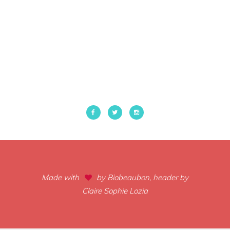
Made with
by Biobeaubon, header by
Claire Sophie Lozia