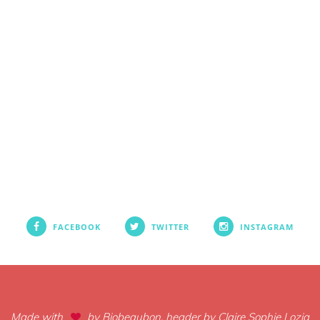
FACEBOOK
TWITTER
INSTAGRAM
Made with
by Biobeaubon, header by Claire Sophie Lozia