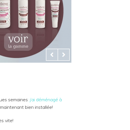
lques semaines
: j’ai déménagé à
maintenant bien installée!
s vite!