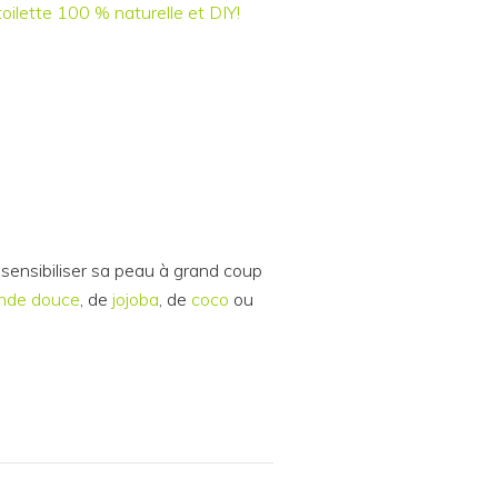
ilette 100 % naturelle et DIY!
ur sensibiliser sa peau à grand coup
nde douce
, de
jojoba
, de
coco
ou