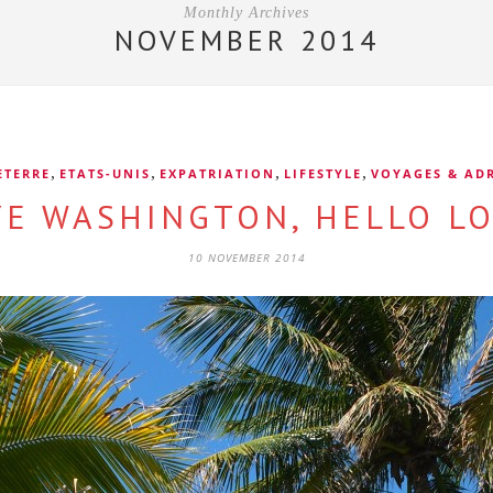
Monthly Archives
NOVEMBER 2014
,
,
,
,
ETERRE
ETATS-UNIS
EXPATRIATION
LIFESTYLE
VOYAGES & AD
YE WASHINGTON, HELLO L
10 NOVEMBER 2014