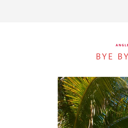
ANGL
BYE B